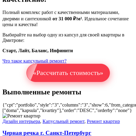
Полный комплекс работ с качественными материалами,
дверями и сантехникой
от 31 000 ₽/м²
. Идеальное сочетание
цены и качества!
Выбирайте на выбор одну из капсул для своей квартиры в
Дмитрове:
Старт, Лайт, Баланс, Инфинити
Что такое капсульный ремонт?
«Рассчитать стоимость»
Выполненные ремонты
{"cpt":"portfolio","style":"3","columns":"3","show":6,"from_catego
["doma","kapsula","kvartiry"],"order":"DESC","orderby":"none"}
Дизайн интерьера
,
Капусльный ремонт
,
Ремонт квартир
Черная речка г. Санкт-Петербург