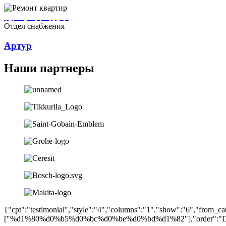
Артур ремонтирует квартиры в городе Дмитров
Отдел снабжения
Артур
Наши партнеры
{"cpt":"testimonial","style":"4","columns":"1","show":"6","from_ca
["%d1%80%d0%b5%d0%bc%d0%be%d0%bd%d1%82"],"order":"DES