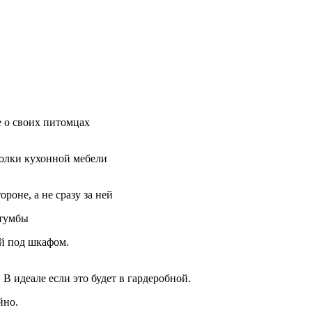
е о своих питомцах
полки кухонной мебели
роне, а не сразу за ней
 тумбы
ей под шкафом.
В идеале если это будет в гардеробной.
йно.