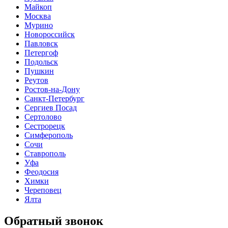
Майкоп
Москва
Мурино
Новороссийск
Павловск
Петергоф
Подольск
Пушкин
Реутов
Ростов-на-Дону
Санкт-Петербург
Сергиев Посад
Сертолово
Сестрорецк
Симферополь
Сочи
Ставрополь
Уфа
Феодосия
Химки
Череповец
Ялта
Обратный звонок