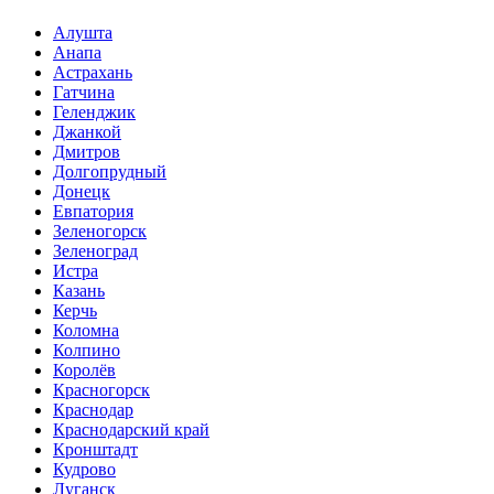
Алушта
Анапа
Астрахань
Гатчина
Геленджик
Джанкой
Дмитров
Долгопрудный
Донецк
Евпатория
Зеленогорск
Зеленоград
Истра
Казань
Керчь
Коломна
Колпино
Королёв
Красногорск
Краснодар
Краснодарский край
Кронштадт
Кудрово
Луганск